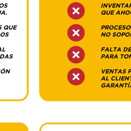
OS
INVENTA
A.
QUE AHOG
S QUE
PROCESO
DOS
NO SOPO
AL
FALTA DE
IDAS
PARA TO
IÓN
VENTAS 
AL CLIEN
GARANTÍ