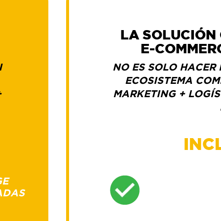
LA SOLUCIÓN
E-COMMER
N
NO ES SOLO HACER 
ECOSISTEMA COM
+
MARKETING + LOGÍS
INC
GE
ESTRATEGIA D
ADAS
VENTAS
Y
ESCALAMIENTO