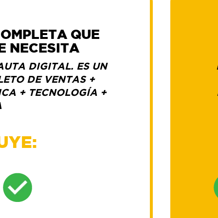
COMPLETA
QUE
E
NECESITA
UTA DIGITAL. ES UN
ETO DE VENTAS +
ICA + TECNOLOGÍA +
A
UYE:
LANDING PAGE
PERSONALIZADAS
DE ALTA
CONVERSIÓN