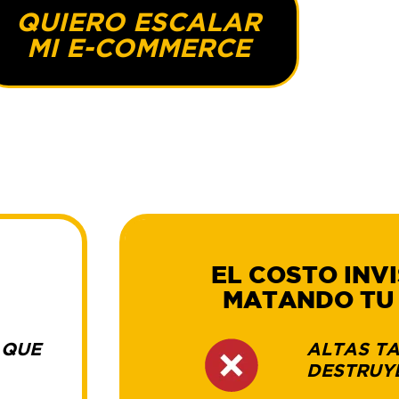
QUIERO ESCALAR
MI E-COMMERCE
EL COSTO
INV
MATANDO T
 QUE
ALTAS T
DESTRUYE