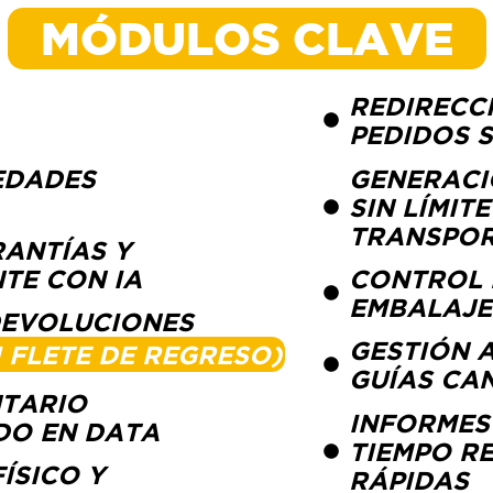
MÓDULOS CLAVE
REDIRECC
PEDIDOS 
EDADES
GENERACI
SIN LÍMIT
TRANSPO
RANTÍAS Y
NTE CON IA
CONTROL 
EMBALAJE
DEVOLUCIONES
GESTIÓN 
NI FLETE DE REGRESO)
GUÍAS CA
NTARIO
INFORMES
DO EN DATA
TIEMPO R
ÍSICO Y
RÁPIDAS